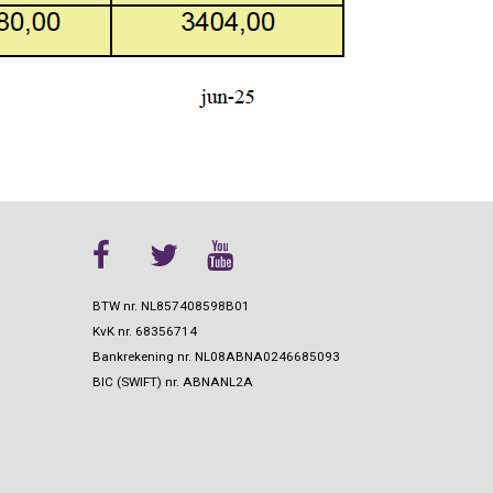
BTW nr. NL857408598B01
KvK nr.
68356714
Bankrekening nr.
NL08ABNA0246685093
BIC (SWIFT) nr.
ABNANL2A