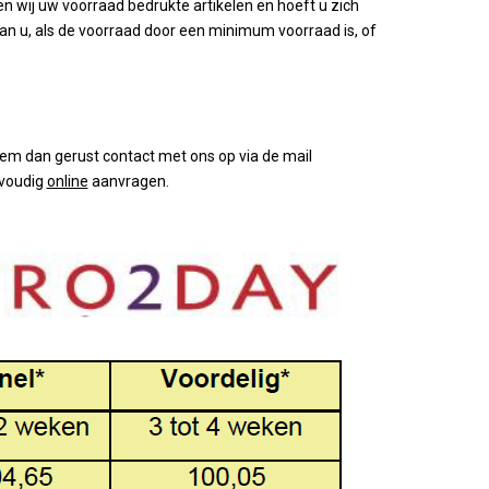
n wij uw voorraad bedrukte artikelen en hoeft u zich
ines en
Stylepoint
an u, als de voorraad door een minimum voorraad is, of
Meubels
Wegter
agnekoelers
Accesoires meubels
Cosy en trendy
ase
atie
Continental & Lilien
Terrasverwarmers
Andere
es
Barbecues
Arcoroc
em dan gerust contact met ons op via de mail
ing
 Presentatie
nvoudig
online
aanvragen.
n
Overige horeca apparatuur
Brochures
es
Overzicht
choenen
Brochures