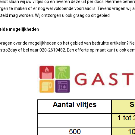
Longdrinks
st slaan wij uw viltjes op en leveren deze uit per doos. Hiermee behere
Arcoroc
1e Hulp
Bar & Cocktail
Vaatwas mach
ratuur
ssoires
Frituurapparaten
gen te maken of er nog wel voldoende voorraad is. Tevens vragen wij a
Emga
Barartikelen
toebehoren
ecoreren
Grills & Bakplaten
Personal Care
esteld mag worden. Wij ontzorgen u ook graag op dit gebied.
Stylepoint
Wijn- & champ
Winterhalter
nen
ers
n en maatbekers
Warmhouden
Karaffen
overige
Operational Le
Cadeau & Inpak
kken
rs & timers
Kebab
Menu present
eide mogelijkheden
& cappucino
Meiko
Magnetrons
Menu mappen
Op maat gemaakt
Budget machin
Toast, crepe & wafel
Krijtborden
vragen over de mogelijkheden op het gebied van bedrukte artikelen? Ne
 Dranktappen
Waterbehandel
 en ijsbekers
Pizza
Overzicht Menu
stro2day
of bel naar 020-2619482. Een offerte op maat kunt u ook ee
Vaatwas korve
Sinaasappel- citrus pers
Opties machin
Ovens
en
Oven trays & roosters
Kleding en s
laswerk
Ovenhandschoenen
puitzakken
icht