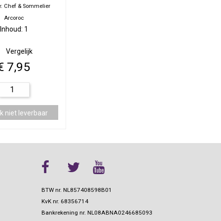
: Chef & Sommelier
Arcoroc
Inhoud: 1
Vergelijk
€ 7,95
BTW nr. NL857408598B01
KvK nr.
68356714
Bankrekening nr.
NL08ABNA0246685093