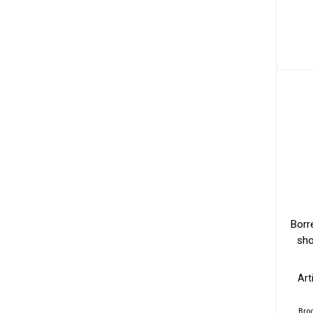
Borre
sho
Art
Bro