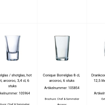
lglas / shotglas, hot 
Conique Borrelglas 8 cl, 
Drankcon
t, arcoroc, 3,4 cl, 6 
arcoroc, 6 stuks
12,5 li
stuks
Artikelnummer: 105854
ikelnummer: 105964
Artike
Brochure: Chef & Sommelier
Ext
chure: Chef & Sommelier
Arcoroc