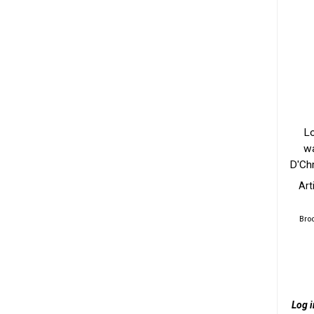
L
wa
D'Chr
Art
Bro
Log i