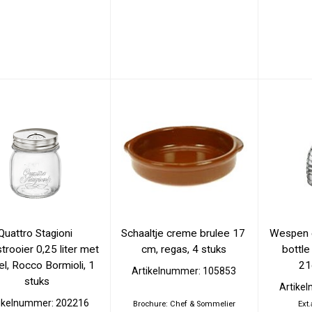
Quattro Stagioni 
Schaaltje creme brulee 17 
Wespen e
trooier 0,25 liter met 
cm, regas, 4 stuks
bottle
l, Rocco Bormioli, 1 
21
Artikelnummer: 105853
stuks
Artike
ikelnummer: 202216
Brochure: Chef & Sommelier
Ext