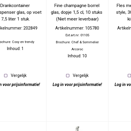
Drankcontainer 
Fine champagne borrel 
Fles me
spenser glas, op voet 
glas, dopje 1,5 cl, 10 stuks 
style, 
7,5 liter 1 stuk.
(Niet meer leverbaar)
ki
ikelnummer: 202849
Artikelnummer: 105780
Artike
Ext.art.nr: 01105
ochure: Cosy en trendy
Brochure: Chef & Sommelier
Inhoud: 1
Arcoroc
Inhoud: 10
Vergelijk
Vergelijk
n voor prijsinformatie!
Log in voor prijsinformatie!
Log in vo