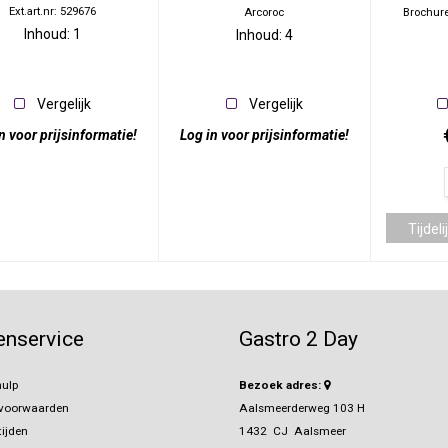
Ext.art.nr: 529676
Arcoroc
Brochure
Inhoud: 1
Inhoud: 4
Vergelijk
Vergelijk
n voor prijsinformatie!
Log in voor prijsinformatie!
enservice
Gastro 2 Day
ulp
Bezoek adres:
svoorwaarden
Aalsmeerderweg 103 H
ijden
1432 CJ Aalsmeer