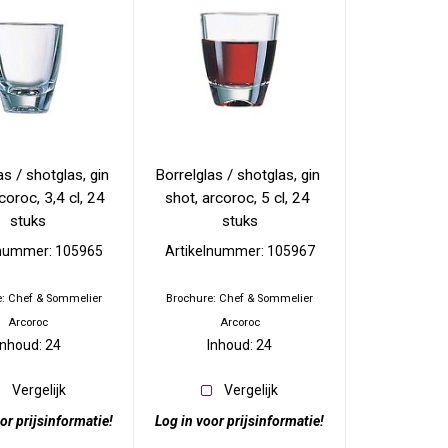
ines en
Stylepoint
Meubels
Wegter
agnekoelers
Accesoires meubels
Cosy en trendy
ase
atie
Continental & Lilien
Terrasverwarmers
Andere
es
Barbecues
Arcoroc
ing
 Presentatie
n
s / shotglas, gin 
Borrelglas / shotglas, gin 
Overige horeca apparatuur
Brochures
coroc, 3,4 cl, 24 
shot, arcoroc, 5 cl, 24 
es
Overzicht
stuks
stuks
choenen
lnummer: 105965
Artikelnummer: 105967
Brochures
: Chef & Sommelier
Brochure: Chef & Sommelier
Arcoroc
Arcoroc
Inhoud: 24
Inhoud: 24
Vergelijk
Vergelijk
or prijsinformatie!
Log in voor prijsinformatie!