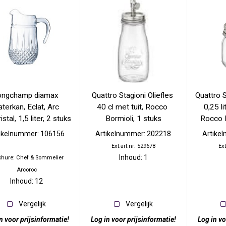
ongchamp diamax 
Quattro Stagioni Oliefles 
Quattro S
terkan, Eclat, Arc 
40 cl met tuit, Rocco 
0,25 li
istal, 1,5 liter, 2 stuks
Bormioli, 1 stuks
Rocco B
ikelnummer: 106156
Artikelnummer: 202218
Artike
Ext.art.nr: 529678
Ext
Inhoud: 1
chure: Chef & Sommelier
Arcoroc
Inhoud: 12
Vergelijk
Vergelijk
n voor prijsinformatie!
Log in voor prijsinformatie!
Log in vo