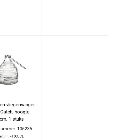
n vliegenvanger, 
 Catch, hoogte 
cm, 1 stuks
lnummer: 106235
.art.nr: FT03LCL