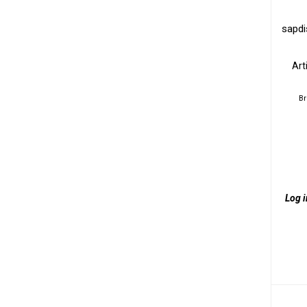
sapdi
Art
Br
Log i