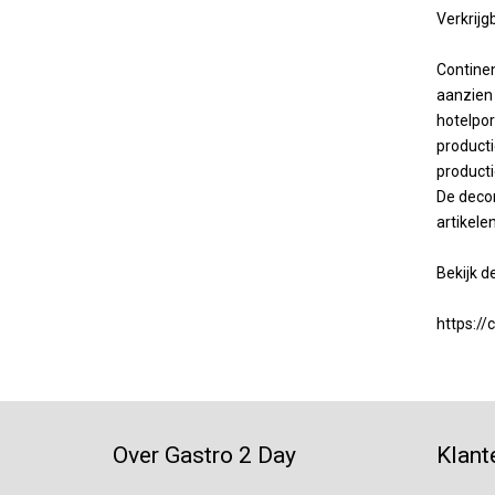
Verkrijg
Continen
aanzien 
hotelpor
producti
producti
De decor
artikele
Bekijk de
https://
Over Gastro 2 Day
Klant