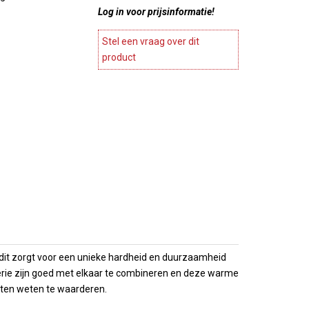
ines en
Log in voor prijsinformatie!
Stylepoint
Meubels
Wegter
agnekoelers
Accesoires meubels
Stel een vraag over dit
Cosy en trendy
ase
product
atie
Continental & Lilien
Terrasverwarmers
Andere
es
Barbecues
Arcoroc
ing
 Presentatie
n
Overige horeca apparatuur
Brochures
es
Overzicht
choenen
Brochures
 dit zorgt voor een unieke hardheid en duurzaamheid
serie zijn goed met elkaar te combineren en deze warme
anten weten te waarderen.