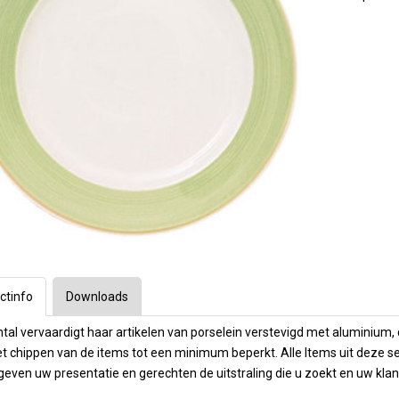
Longdrinks
Arcoroc
1e Hulp
Bar & Cocktail
Vaatwas mach
ratuur
ssoires
Frituurapparaten
Emga
Barartikelen
toebehoren
ecoreren
Grills & Bakplaten
Personal Care
Stylepoint
Wijn- & champ
Winterhalter
nen
ers
n en maatbekers
Warmhouden
Karaffen
overige
Operational Le
Cadeau & Inpak
kken
rs & timers
Kebab
Menu present
& cappucino
Meiko
Magnetrons
Menu mappen
Op maat gemaakt
Budget machin
Toast, crepe & wafel
Krijtborden
 Dranktappen
Waterbehandel
 en ijsbekers
Pizza
Overzicht Menu
Vaatwas korve
Sinaasappel- citrus pers
Opties machin
Ovens
en
Oven trays & roosters
Kleding en s
laswerk
Ovenhandschoenen
puitzakken
ctinfo
Downloads
icht
tal vervaardigt haar artikelen van porselein verstevigd met aluminium,
t chippen van de items tot een minimum beperkt. Alle Items uit deze 
geven uw presentatie en gerechten de uitstraling die u zoekt en uw kl