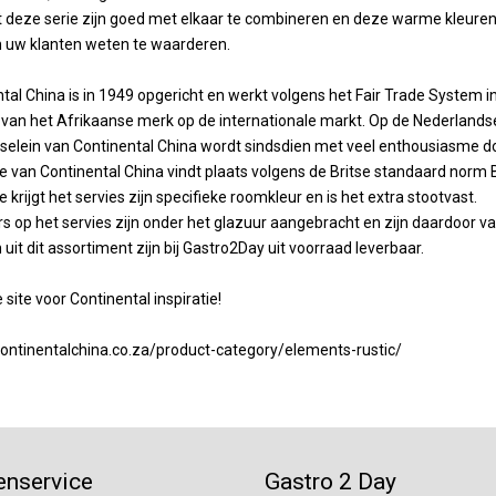
t deze serie zijn goed met elkaar te combineren en deze warme kleuren 
n uw klanten weten te waarderen.
tal China is in 1949 opgericht en werkt volgens het Fair Trade System 
van het Afrikaanse merk op de internationale markt. Op de Nederlandse 
selein van Continental China wordt sindsdien met veel enthousiasme do
e van Continental China vindt plaats volgens de Britse standaard norm
e krijgt het servies zijn specifieke roomkleur en is het extra stootvast.
s op het servies zijn onder het glazuur aangebracht en zijn daardoor
n uit dit assortiment zijn bij Gastro2Day uit voorraad leverbaar.
 site voor Continental inspiratie!
continentalchina.co.za/product-category/elements-rustic/
enservice
Gastro 2 Day