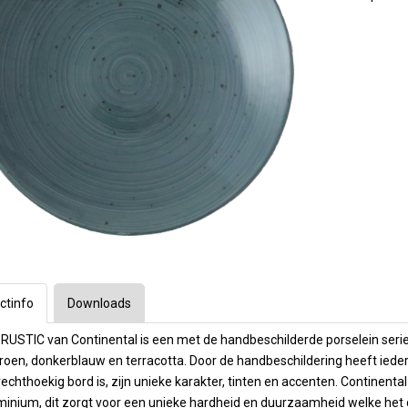
Longdrinks
Arcoroc
1e Hulp
Bar & Cocktail
Vaatwas mach
ratuur
ssoires
Frituurapparaten
Emga
Barartikelen
toebehoren
ecoreren
Grills & Bakplaten
Personal Care
Stylepoint
Wijn- & champ
Winterhalter
nen
ers
n en maatbekers
Warmhouden
Karaffen
overige
Operational Le
Cadeau & Inpak
kken
rs & timers
Kebab
Menu present
& cappucino
Meiko
Magnetrons
Menu mappen
Op maat gemaakt
Budget machin
Toast, crepe & wafel
Krijtborden
 Dranktappen
Waterbehandel
 en ijsbekers
Pizza
Overzicht Menu
Vaatwas korve
Sinaasappel- citrus pers
Opties machin
Ovens
en
Oven trays & roosters
Kleding en s
laswerk
Ovenhandschoenen
puitzakken
ctinfo
Downloads
icht
 RUSTIC van Continental is een met de handbeschilderde porselein serie en
oen, donkerblauw en terracotta. Door de handbeschildering heeft iedere 
rechthoekig bord is, zijn unieke karakter, tinten en accenten. Continenta
inium, dit zorgt voor een unieke hardheid en duurzaamheid welke het 