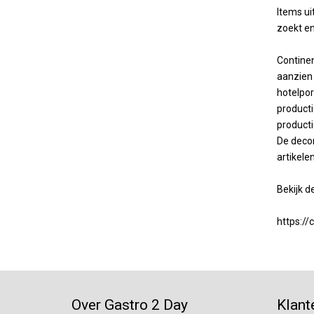
Items ui
zoekt e
Continen
aanzien 
hotelpor
producti
producti
De decor
artikele
Bekijk de
https://
Over Gastro 2 Day
Klant