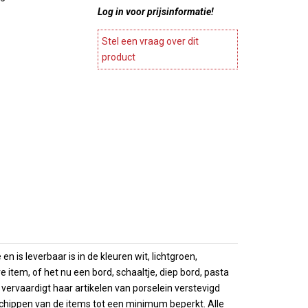
ines en
Log in voor prijsinformatie!
Stylepoint
Meubels
Wegter
agnekoelers
Accesoires meubels
Stel een vraag over dit
Cosy en trendy
ase
product
atie
Continental & Lilien
Terrasverwarmers
Andere
es
Barbecues
Arcoroc
ing
 Presentatie
n
Overige horeca apparatuur
Brochures
es
Overzicht
choenen
Brochures
 is leverbaar is in de kleuren wit, lichtgroen,
item, of het nu een bord, schaaltje, diep bord, pasta
l vervaardigt haar artikelen van porselein verstevigd
chippen van de items tot een minimum beperkt. Alle