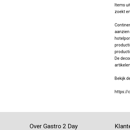
Items ui
zoekt e
Continen
aanzien 
hotelpor
producti
producti
De decor
artikele
Bekijk de
https://
Over Gastro 2 Day
Klant