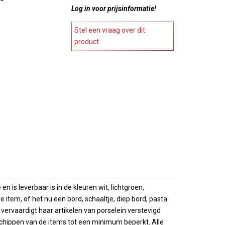
ines en
Log in voor prijsinformatie!
Stylepoint
Meubels
Wegter
agnekoelers
Accesoires meubels
Stel een vraag over dit
Cosy en trendy
ase
product
atie
Continental & Lilien
Terrasverwarmers
Andere
es
Barbecues
Arcoroc
ing
 Presentatie
n
Overige horeca apparatuur
Brochures
es
Overzicht
choenen
Brochures
 is leverbaar is in de kleuren wit, lichtgroen,
item, of het nu een bord, schaaltje, diep bord, pasta
l vervaardigt haar artikelen van porselein verstevigd
chippen van de items tot een minimum beperkt. Alle