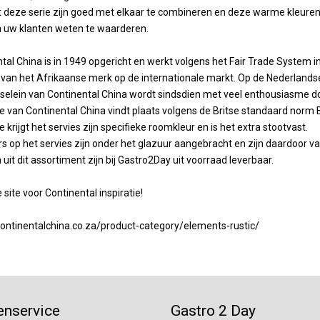
t deze serie zijn goed met elkaar te combineren en deze warme kleuren 
n uw klanten weten te waarderen.
tal China is in 1949 opgericht en werkt volgens het Fair Trade System 
van het Afrikaanse merk op de internationale markt. Op de Nederlandse 
selein van Continental China wordt sindsdien met veel enthousiasme do
e van Continental China vindt plaats volgens de Britse standaard norm
e krijgt het servies zijn specifieke roomkleur en is het extra stootvast.
s op het servies zijn onder het glazuur aangebracht en zijn daardoor
n uit dit assortiment zijn bij Gastro2Day uit voorraad leverbaar.
 site voor Continental inspiratie!
continentalchina.co.za/product-category/elements-rustic/
enservice
Gastro 2 Day