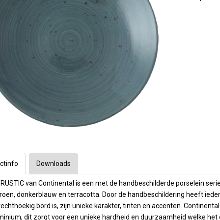
Longdrinks
Arcoroc
1e Hulp
Bar & Cocktail
Vaatwas mach
ratuur
ssoires
Frituurapparaten
Emga
Barartikelen
toebehoren
ecoreren
Grills & Bakplaten
Personal Care
Stylepoint
Wijn- & champ
Winterhalter
nen
ers
n en maatbekers
Warmhouden
Karaffen
overige
Operational Le
Cadeau & Inpak
kken
rs & timers
Kebab
Menu present
& cappucino
Meiko
Magnetrons
Menu mappen
Op maat gemaakt
Budget machin
Toast, crepe & wafel
Krijtborden
 Dranktappen
Waterbehandel
 en ijsbekers
Pizza
Overzicht Menu
Vaatwas korve
Sinaasappel- citrus pers
Opties machin
Ovens
en
Oven trays & roosters
Kleding en s
laswerk
Ovenhandschoenen
puitzakken
ctinfo
Downloads
icht
 RUSTIC van Continental is een met de handbeschilderde porselein serie en
oen, donkerblauw en terracotta. Door de handbeschildering heeft iedere 
rechthoekig bord is, zijn unieke karakter, tinten en accenten. Continenta
inium, dit zorgt voor een unieke hardheid en duurzaamheid welke het 