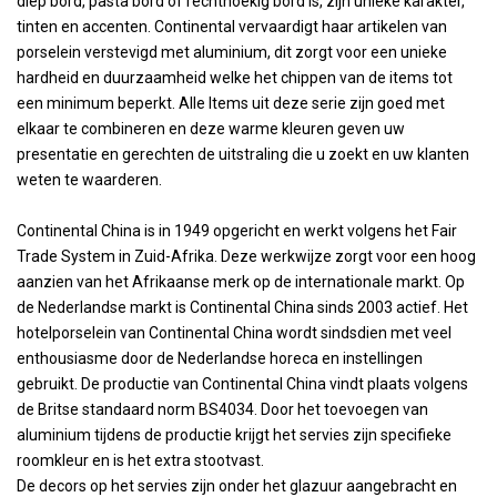
diep bord, pasta bord of rechthoekig bord is, zijn unieke karakter,
tinten en accenten. Continental vervaardigt haar artikelen van
porselein verstevigd met aluminium, dit zorgt voor een unieke
hardheid en duurzaamheid welke het chippen van de items tot
een minimum beperkt. Alle Items uit deze serie zijn goed met
elkaar te combineren en deze warme kleuren geven uw
presentatie en gerechten de uitstraling die u zoekt en uw klanten
weten te waarderen.
Continental China is in 1949 opgericht en werkt volgens het Fair
Trade System in Zuid-Afrika. Deze werkwijze zorgt voor een hoog
aanzien van het Afrikaanse merk op de internationale markt. Op
de Nederlandse markt is Continental China sinds 2003 actief. Het
hotelporselein van Continental China wordt sindsdien met veel
enthousiasme door de Nederlandse horeca en instellingen
gebruikt. De productie van Continental China vindt plaats volgens
de Britse standaard norm BS4034. Door het toevoegen van
aluminium tijdens de productie krijgt het servies zijn specifieke
roomkleur en is het extra stootvast.
De decors op het servies zijn onder het glazuur aangebracht en