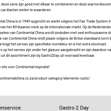
t deze serie zijn goed met elkaar te combineren en deze warme kleuren 
n uw klanten weten te waarderen.
tal China is in 1949 opgericht en werkt volgens het Fair Trade System 
van het Afrikaanse merk op de internationale markt. Op de Nederlandse 
selein van Continental China wordt sindsdien met veel enthousiasme do
e van Continental China vindt plaats volgens de Britse standaard norm
e krijgt het servies zijn specifieke roomkleur en is het extra stootvast.
s op het servies zijn onder het glazuur aangebracht en zijn daardoor
n uit dit assortiment zijn bij Gastro2Day uit voorraad leverbaar.
 site voor Continental inspiratie!
continentalchina.co.za/product-category/elements-rustic/
enservice
Gastro 2 Day