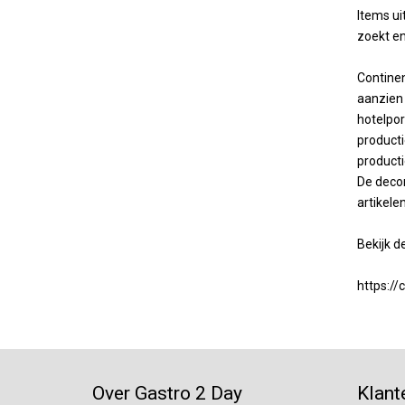
Items ui
zoekt e
Continen
aanzien 
hotelpor
producti
producti
De decor
artikele
Bekijk de
https://
Over Gastro 2 Day
Klant