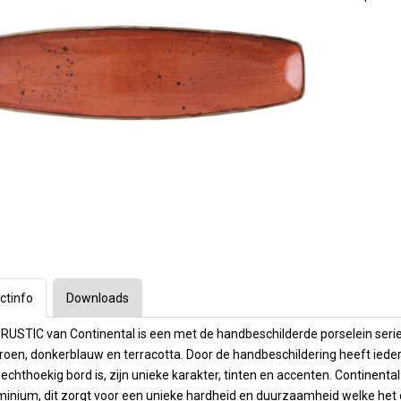
Longdrinks
Arcoroc
1e Hulp
Bar & Cocktail
Vaatwas mach
ratuur
ssoires
Frituurapparaten
Emga
Barartikelen
toebehoren
ecoreren
Grills & Bakplaten
Personal Care
Stylepoint
Wijn- & champ
Winterhalter
nen
ers
n en maatbekers
Warmhouden
Karaffen
overige
Operational Le
Cadeau & Inpak
kken
rs & timers
Kebab
Menu present
& cappucino
Meiko
Magnetrons
Menu mappen
Op maat gemaakt
Budget machin
Toast, crepe & wafel
Krijtborden
 Dranktappen
Waterbehandel
 en ijsbekers
Pizza
Overzicht Menu
Vaatwas korve
Sinaasappel- citrus pers
Opties machin
Ovens
en
Oven trays & roosters
Kleding en s
laswerk
Ovenhandschoenen
puitzakken
ctinfo
Downloads
icht
 RUSTIC van Continental is een met de handbeschilderde porselein serie en
oen, donkerblauw en terracotta. Door de handbeschildering heeft iedere 
rechthoekig bord is, zijn unieke karakter, tinten en accenten. Continenta
inium, dit zorgt voor een unieke hardheid en duurzaamheid welke het 