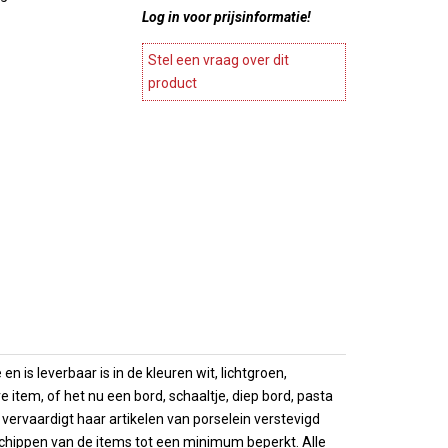
ines en
Log in voor prijsinformatie!
Stylepoint
Meubels
Wegter
agnekoelers
Accesoires meubels
Stel een vraag over dit
Cosy en trendy
ase
product
atie
Continental & Lilien
Terrasverwarmers
Andere
es
Barbecues
Arcoroc
ing
 Presentatie
n
Overige horeca apparatuur
Brochures
es
Overzicht
choenen
Brochures
 is leverbaar is in de kleuren wit, lichtgroen,
item, of het nu een bord, schaaltje, diep bord, pasta
l vervaardigt haar artikelen van porselein verstevigd
chippen van de items tot een minimum beperkt. Alle