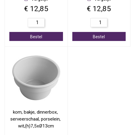
€ 12,85
€ 12,85
Bestel
Bestel
kom, bakje, dinnerbox, 
serveerschaal, porselein, 
wit,(h)7,5xØ13cm