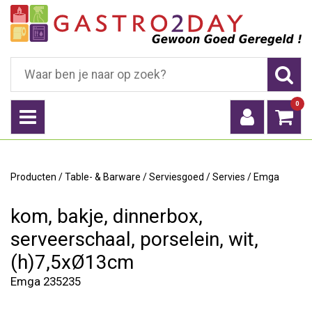
0
Producten
/
Table- & Barware
/
Serviesgoed
/
Servies
/
Emga
kom, bakje, dinnerbox,
serveerschaal, porselein, wit,
(h)7,5xØ13cm
Emga 235235